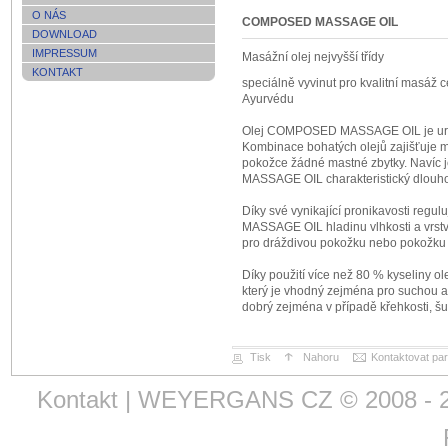
O NÁS
COMPOSED MASSAGE OIL
DOWNLOAD
IMPRESSUM
Masážní olej nejvyšší třídy
KONTAKT
speciálně vyvinut pro kvalitní masáž ce
Ayurvédu
Olej COMPOSED MASSAGE OIL je určen
Kombinace bohatých olejů zajišťuje
pokožce žádné mastné zbytky. Navíc
MASSAGE OIL charakteristický dlouho
Díky své vynikající pronikavosti re
MASSAGE OIL hladinu vlhkosti a vrstvu
pro dráždivou pokožku nebo pokožku 
Díky použití více než 80 % kyseliny ole
který je vhodný zejména pro suchou a 
dobrý zejména v případě křehkosti, šu
Tisk
Nahoru
Kontaktovat par
Kontakt
| WEYERGANS CZ © 2008 - 202