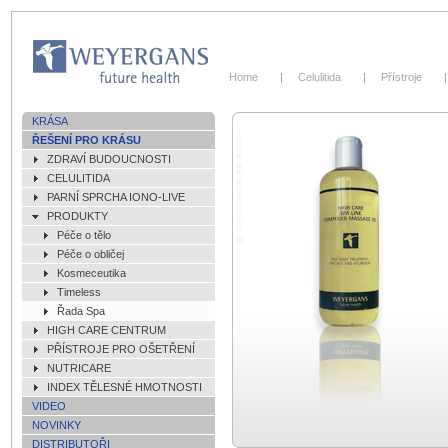
Celulitida
Home
Celulitida
Přístroje
KRÁSA
ŘEŠENÍ PRO KRÁSU
ZDRAVÍ BUDOUCNOSTI
CELULITIDA
PARNÍ SPRCHA IONO-LIVE
PRODUKTY
Péče o tělo
Péče o obličej
Kosmeceutika
Timeless
Řada Spa
HIGH CARE CENTRUM
PŘÍSTROJE PRO OŠETŘENÍ
NUTRICARE
INDEX TĚLESNÉ HMOTNOSTI
VIDEO
NOVINKY
DISTRIBUTOŘI